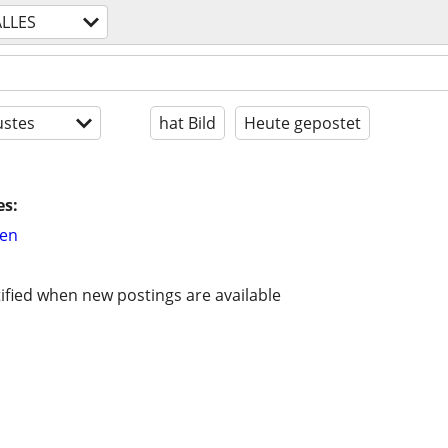
ALLES
stes
hat Bild
Heute gepostet
es:
hen
ified when new postings are available