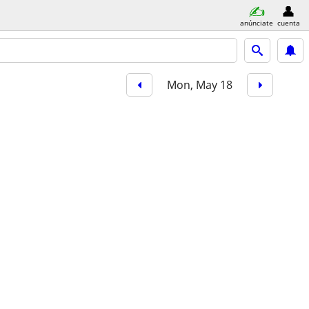
anúnciate
cuenta
Mon, May 18