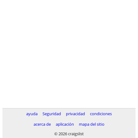
ayuda
Seguridad
privacidad
condiciones
acerca de
aplicación
mapa del sitio
© 2026 craigslist