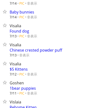
非表示
7/14
PIC
Baby bunnies
非表示
7/14
PIC
Visalia
Found dog
非表示
7/13
PIC
Visalia
Chinese crested powder puff
非表示
7/13
Visalia
$5 Kittens
非表示
7/12
PIC
Goshen
1bear puppies
非表示
7/11
PIC
Vislaia
Rehome Kitten