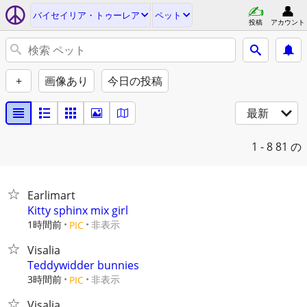
バイセイリア・トゥーレア
ペット
投稿
アカウント
+
画像あり
今日の投稿
最新
1 - 8
81 の
Earlimart
Kitty sphinx mix girl
1時間前
非表示
PIC
Visalia
Teddywidder bunnies
3時間前
非表示
PIC
Visalia