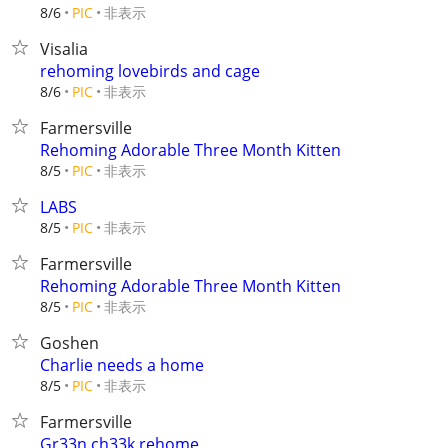
非表示
8/6
PIC
Visalia
rehoming lovebirds and cage
非表示
8/6
PIC
Farmersville
Rehoming Adorable Three Month Kitten
非表示
8/5
PIC
LABS
非表示
8/5
PIC
Farmersville
Rehoming Adorable Three Month Kitten
非表示
8/5
PIC
Goshen
Charlie needs a home
非表示
8/5
PIC
Farmersville
Gr33n ch33k rehome