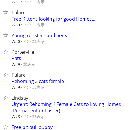
非表示
7/31
PIC
Tulare
Free Kittens looking for good Homes...
非表示
7/30
PIC
Young roosters and hens
非表示
7/30
PIC
Porterville
Rats
非表示
7/29
Tulare
Rehoming 2 cats female
非表示
7/29
PIC
Lindsay
Urgent: Rehoming 4 Female Cats to Loving Homes
(Permanent or Foster)
非表示
7/28
PIC
Free pit bull puppy