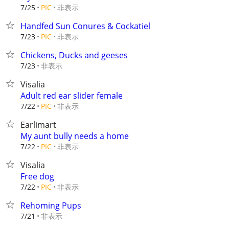
非表示
7/25
PIC
Handfed Sun Conures & Cockatiel
非表示
7/23
PIC
Chickens, Ducks and geeses
非表示
7/23
Visalia
Adult red ear slider female
非表示
7/22
PIC
Earlimart
My aunt bully needs a home
非表示
7/22
PIC
Visalia
Free dog
非表示
7/22
PIC
Rehoming Pups
非表示
7/21