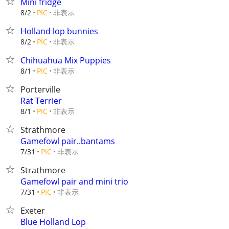
Mini fridge
非表示
8/2
PIC
Holland lop bunnies
非表示
8/2
PIC
Chihuahua Mix Puppies
非表示
8/1
PIC
Porterville
Rat Terrier
非表示
8/1
PIC
Strathmore
Gamefowl pair..bantams
非表示
7/31
PIC
Strathmore
Gamefowl pair and mini trio
非表示
7/31
PIC
Exeter
Blue Holland Lop