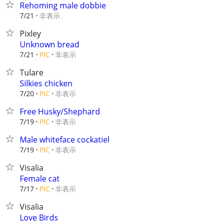
Rehoming male dobbie
非表示
7/21
Pixley
Unknown bread
非表示
7/21
PIC
Tulare
Silkies chicken
非表示
7/20
PIC
Free Husky/Shephard
非表示
7/19
PIC
Male whiteface cockatiel
非表示
7/19
PIC
Visalia
Female cat
非表示
7/17
PIC
Visalia
Love Birds