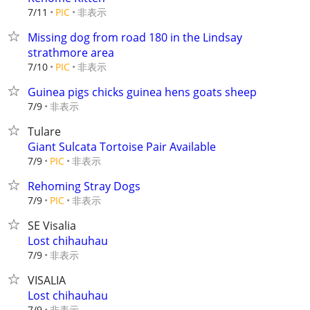
非表示
7/11
PIC
Missing dog from road 180 in the Lindsay
strathmore area
非表示
7/10
PIC
Guinea pigs chicks guinea hens goats sheep
非表示
7/9
Tulare
Giant Sulcata Tortoise Pair Available
非表示
7/9
PIC
Rehoming Stray Dogs
非表示
7/9
PIC
SE Visalia
Lost chihauhau
非表示
7/9
VISALIA
Lost chihauhau
非表示
7/9