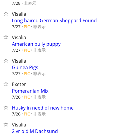
非表示
7/28
Visalia
Long haired German Sheppard Found
非表示
7/27
PIC
Visalia
American bully puppy
非表示
7/27
PIC
Visalia
Guinea Pigs
非表示
7/27
PIC
Exeter
Pomeranian Mix
非表示
7/26
PIC
Husky in need of new home
非表示
7/26
PIC
Visalia
2 yr old M Dachsund