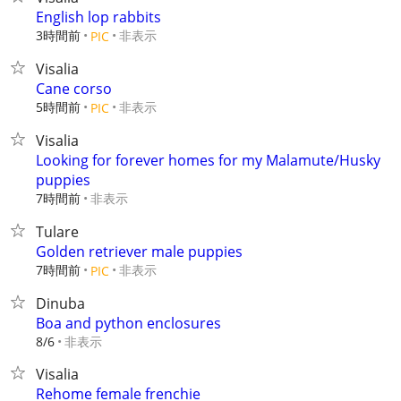
English lop rabbits
3時間前
非表示
PIC
Visalia
Cane corso
5時間前
非表示
PIC
Visalia
Looking for forever homes for my Malamute/Husky
puppies
7時間前
非表示
Tulare
Golden retriever male puppies
7時間前
非表示
PIC
Dinuba
Boa and python enclosures
非表示
8/6
Visalia
Rehome female frenchie