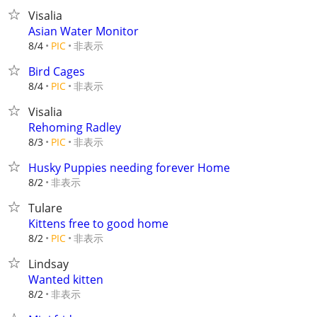
Visalia
Asian Water Monitor
非表示
8/4
PIC
Bird Cages
非表示
8/4
PIC
Visalia
Rehoming Radley
非表示
8/3
PIC
Husky Puppies needing forever Home
非表示
8/2
Tulare
Kittens free to good home
非表示
8/2
PIC
Lindsay
Wanted kitten
非表示
8/2