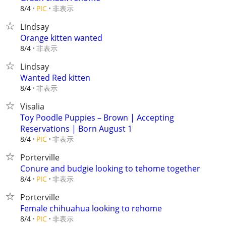
非表示
8/4
PIC
Lindsay
Orange kitten wanted
非表示
8/4
Lindsay
Wanted Red kitten
非表示
8/4
Visalia
Toy Poodle Puppies – Brown | Accepting
Reservations | Born August 1
非表示
8/4
PIC
Porterville
Conure and budgie looking to tehome together
非表示
8/4
PIC
Porterville
Female chihuahua looking to rehome
非表示
8/4
PIC