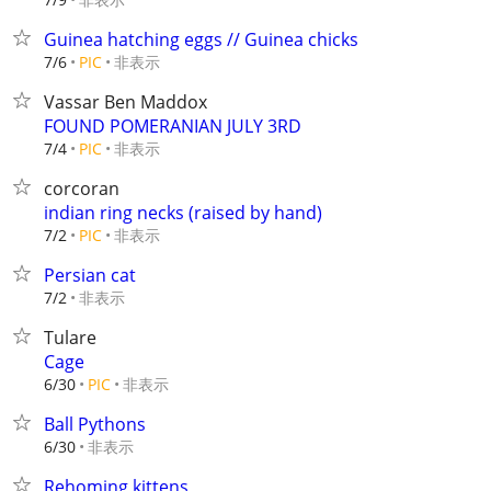
Guinea hatching eggs // Guinea chicks
非表示
7/6
PIC
Vassar Ben Maddox
FOUND POMERANIAN JULY 3RD
非表示
7/4
PIC
corcoran
indian ring necks (raised by hand)
非表示
7/2
PIC
Persian cat
非表示
7/2
Tulare
Cage
非表示
6/30
PIC
Ball Pythons
非表示
6/30
Rehoming kittens