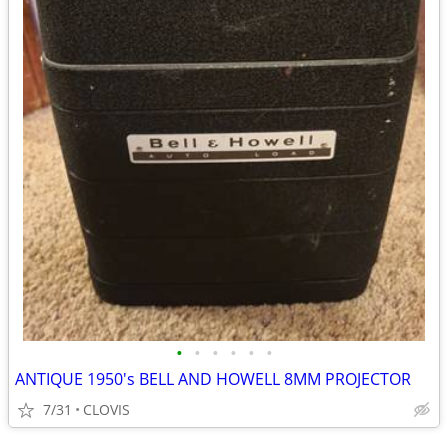
•
•
•
•
•
•
ANTIQUE 1950's BELL AND HOWELL 8MM PROJECTOR
7/31
CLOVIS