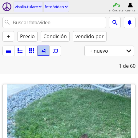
visalia-tulare
foto/vídeo
anúnciate
cuenta
+
Precio
Condición
vendido por
+ nuevo
1
de 60