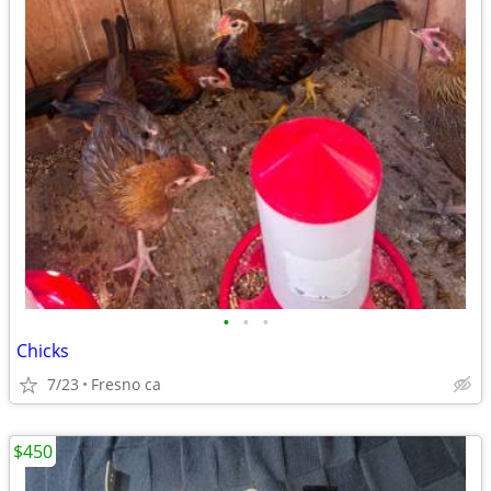
•
•
•
Chicks
7/23
Fresno ca
$450