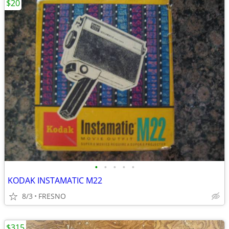
$20
•
•
•
•
•
KODAK INSTAMATIC M22
8/3
FRESNO
$315