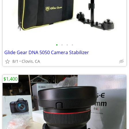
•
•
•
•
Glide Gear DNA 5050 Camera Stabilizer
8/1
Clovis, CA
$1,400