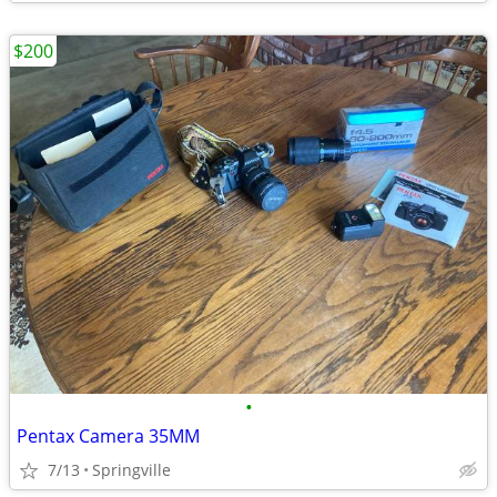
$200
•
Pentax Camera 35MM
7/13
Springville