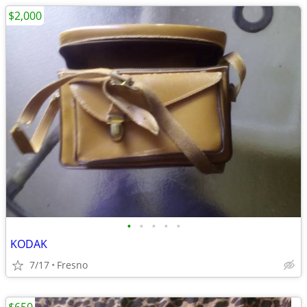
$2,000
•
•
•
•
•
KODAK
7/17
Fresno