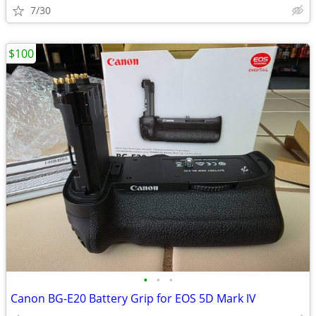
7/30
$100
•
•
•
Canon BG-E20 Battery Grip for EOS 5D Mark IV