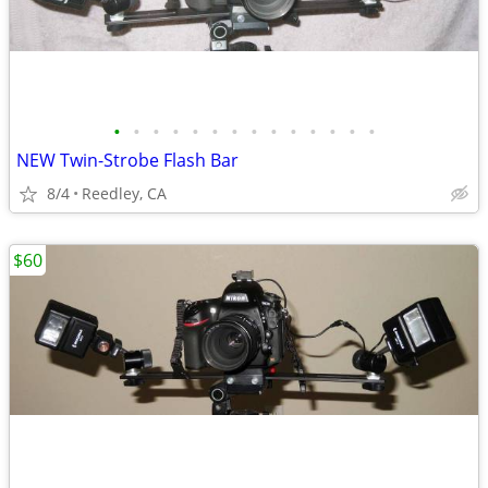
•
•
•
•
•
•
•
•
•
•
•
•
•
•
NEW Twin-Strobe Flash Bar
8/4
Reedley, CA
$60