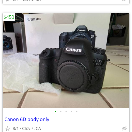
$450
•
•
•
•
•
Canon 6D body only
8/1
Clovis, CA