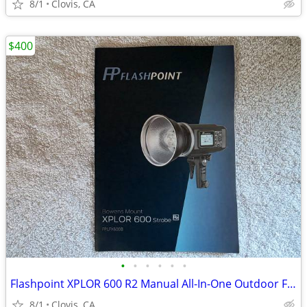
8/1
Clovis, CA
$400
•
•
•
•
•
•
Flashpoint XPLOR 600 R2 Manual All-In-One Outdoor Flash
8/1
Clovis, CA