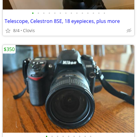
•
•
•
•
•
•
•
•
•
•
•
•
•
•
Telescope, Celestron 8SE, 18 eyepieces, plus more
8/4
Clovis
$350
•
•
•
•
•
•
•
•
•