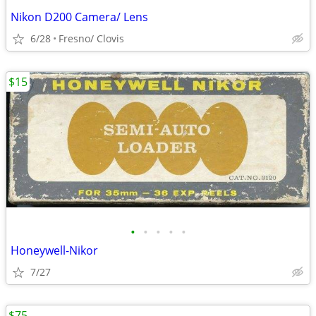
Nikon D200 Camera/ Lens
6/28
Fresno/ Clovis
$15
•
•
•
•
•
Honeywell-Nikor
7/27
$75