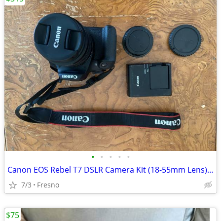
•
•
•
•
•
Canon EOS Rebel T7 DSLR Camera Kit (18-55mm Lens) + Black Camera Bag –
7/3
Fresno
$75