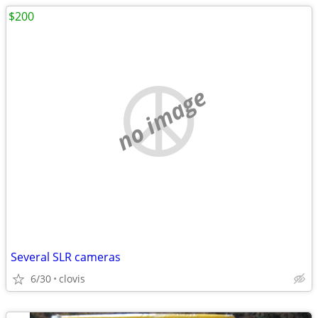
$200
no image
Several SLR cameras
6/30
clovis