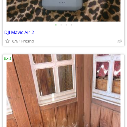
•
•
•
•
DJI Mavic Air 2
8/6
Fresno
$20