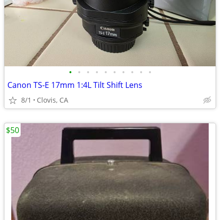
•
•
•
•
•
•
•
•
•
•
Canon TS-E 17mm 1:4L Tilt Shift Lens
8/1
Clovis, CA
$50