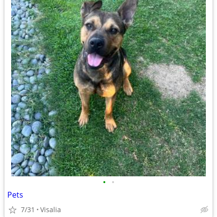
•
•
Pets
7/31
Visalia