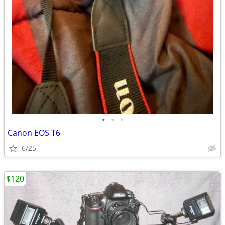
•
•
•
Canon EOS T6
6/25
$120