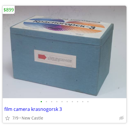
$899
•
•
•
•
•
•
•
•
•
•
film camera krasnogorsk 3
7/9
New Castle