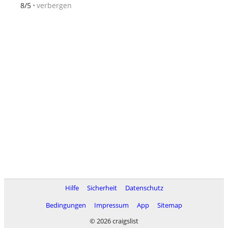
verbergen
8/5
Hilfe
Sicherheit
Datenschutz
Bedingungen
Impressum
App
Sitemap
© 2026 craigslist