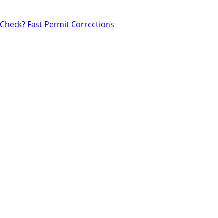
 Check? Fast Permit Corrections
rnished offices
IRS!!!SAME DAY SERVICE!!!
quiler
LVES REPAIR