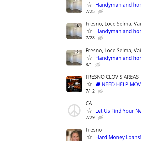
Handyman and home
7/25
Fresno, Loce Selma, Va
Handyman and home
7/28
Fresno, Loce Selma, Va
Handyman and home
8/1
FRESNO CLOVIS AREAS
🚚 NEED HELP MOVI
7/12
CA
Let Us Find Your N
7/29
Fresno
Hard Money Loans