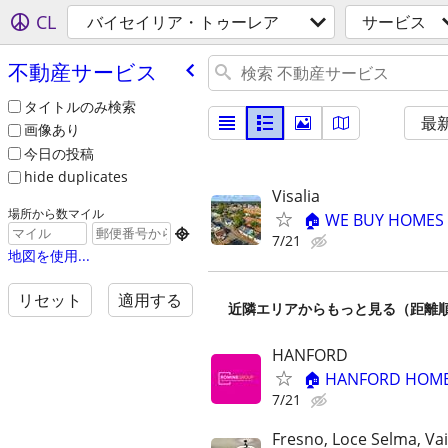
CL
バイセイリア・トゥーレア
サービス
不動産サービス
タイトルのみ検索
最
画像あり
今日の投稿
hide duplicates
Visalia
場所から数マイル
🏠 WE BUY HOMES F

7/21
地図を使用...
リセット
適用する
近隣エリアからもっと見る（距離
HANFORD
🏠 HANFORD HOME
7/21
Fresno, Loce Selma, Va