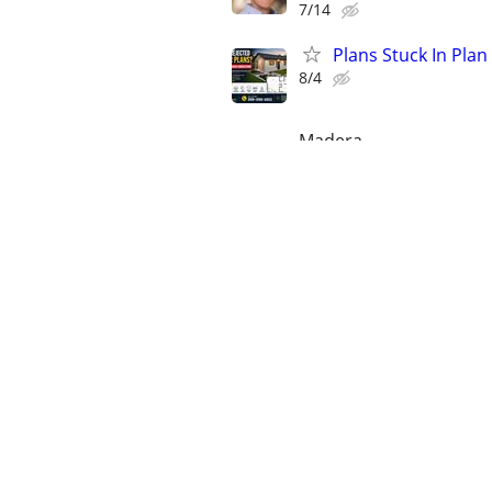
7/14
Plans Stuck In Plan
8/4
Madera
Furnished and unfu
7/28
BAKERSFIELD
HOME WINDOW REPA
8/1
Bakersfield
dejar de pagar el al
8/2
BAKERSFIELD
SPRINKLER AND VA
7/14