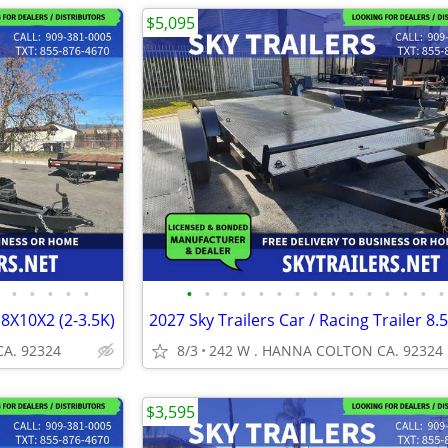
$5,095
•
•
•
•
•
•
•
•
•
•
•
•
•
•
•
•
•
•
•
•
 8X10X2 (2-3.5K)
A. 92324
8/3
242 W . HANNA COLTON CA. 92324
$3,595