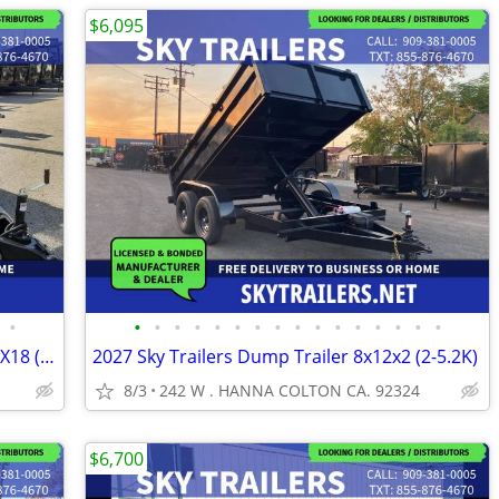
$6,095
•
•
•
•
•
•
•
•
•
•
•
•
•
•
•
•
•
2027 Sky Trailers Car / Racing Trailer 8.5X18 (2-3.5K)
2027 Sky Trailers Dump Trailer 8x12x2 (2-5.2K)
8/3
242 W . HANNA COLTON CA. 92324
$6,700