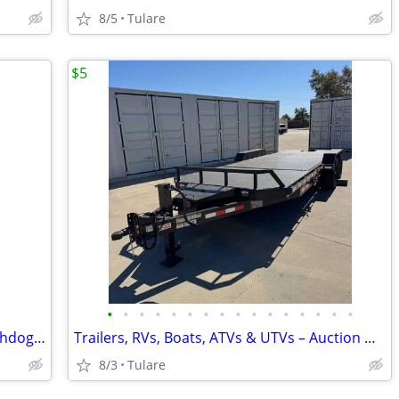
8/5
Tulare
$5
•
•
•
•
•
•
•
•
•
•
•
•
•
•
•
•
RV 50 amp Power cord and Power Watchdog surge protector
Trailers, RVs, Boats, ATVs & UTVs – Auction Deals
8/3
Tulare