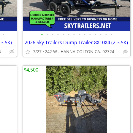
•
•
•
•
•
•
•
•
•
•
•
•
•
•
•
-3.5K)
2026 Sky Trailers Dump Trailer 8X10X4 (2-3.5K)
4
7/27
242 W . HANNA COLTON CA. 92324
$4,500