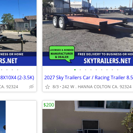
•
•
•
•
•
•
•
•
•
•
•
•
•
 8X10X4 (2-3.5K)
A. 92324
8/3
242 W . HANNA COLTON CA. 92324
$200