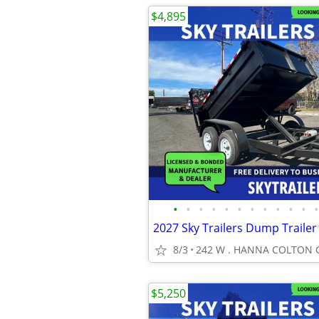
$4,895
•
•
•
•
•
•
•
•
•
•
•
•
2027 Sky Trailers Dump Trailer
8/3
242 W . HANNA COLTON C
$5,250