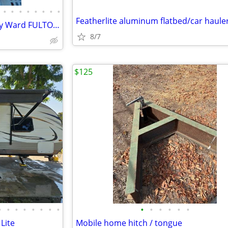
•
•
•
•
•
•
•
•
Vintage (50's/60's) Montgomery Ward FULTON Boat Trailer Winch And Stand!
8/7
$125
•
•
•
•
•
•
•
•
•
•
•
•
•
•
Lite
Mobile home hitch / tongue