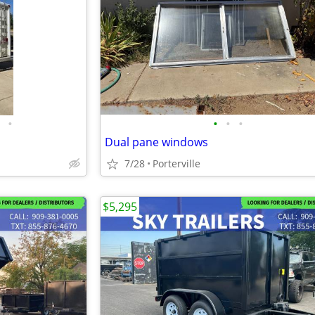
•
•
•
•
Dual pane windows
7/28
Porterville
$5,295