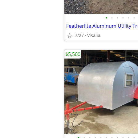
•
•
•
•
•
•
Featherlite Aluminum Utility Tr
7/27
Visalia
$5,500
•
•
•
•
•
•
•
•
•
•
•