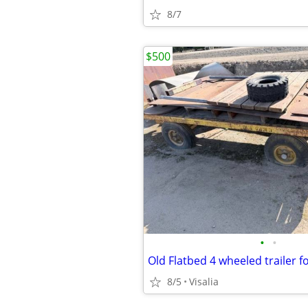
8/7
$500
•
•
Old Flatbed 4 wheeled trailer fo
8/5
Visalia