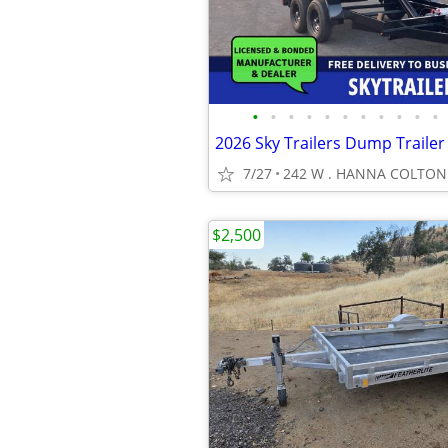
•
•
•
•
•
•
•
•
•
•
•
2026 Sky Trailers Dump Trailer
7/27
242 W . HANNA COLTON 
$2,500