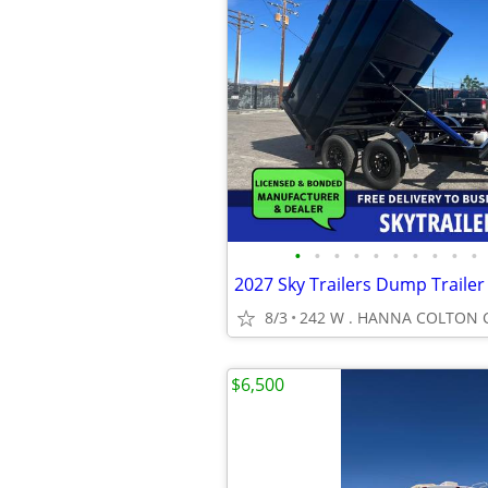
•
•
•
•
•
•
•
•
•
•
2027 Sky Trailers Dump Trailer
8/3
242 W . HANNA COLTON C
$6,500