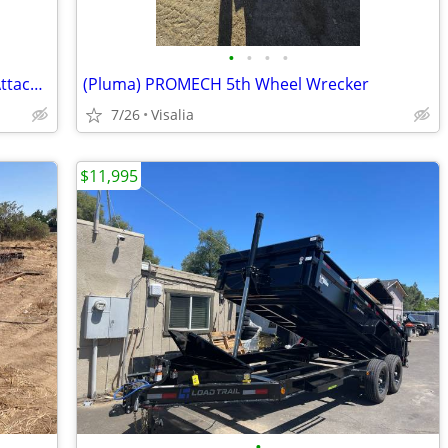
•
•
•
•
(Pluma) 2026 GIYI Fifth Wheel Wrecker Attachment – Model GY‑TE31
(Pluma) PROMECH 5th Wheel Wrecker
7/26
Visalia
$11,995
•