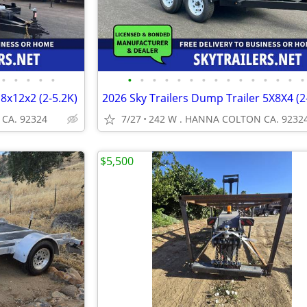
•
•
•
•
•
•
•
•
•
•
•
•
•
•
•
•
•
•
•
•
 8x12x2 (2-5.2K)
2026 Sky Trailers Dump Trailer 5X8X4 (2
CA. 92324
7/27
242 W . HANNA COLTON CA. 9232
$5,500