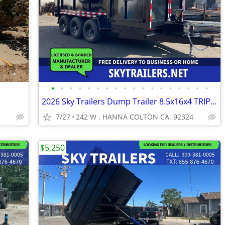
•
•
•
•
•
•
•
•
•
•
•
•
•
•
•
•
•
•
2026 Sky Trailers Dump Trailer 8.5x16x4 TRIPLE-7k
7/27
242 W . HANNA COLTON CA. 92324
$5,250