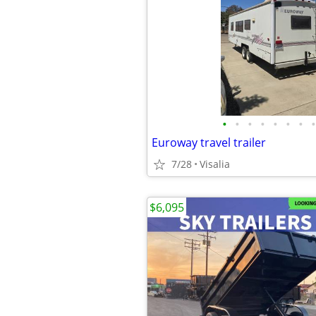
•
•
•
•
•
•
•
•
Euroway travel trailer
7/28
Visalia
$6,095