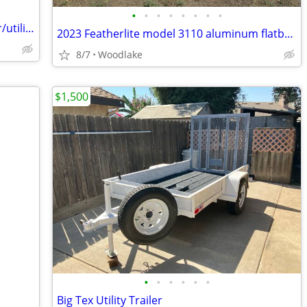
•
•
•
•
•
•
•
•
Featherlite aluminum flatbed/car hauler/utility trailer
2023 Featherlite model 3110 aluminum flatbed car /equipment trailer
8/7
Woodlake
$1,500
•
•
•
•
•
•
Big Tex Utility Trailer