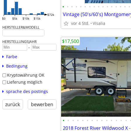
•
•
•
•
•
•
•
•
•
•
•
•
•
•
•
•
$72k
$0
$5k
$10k
$15k
vor 4 Std.
Visalia
HERSTELLER&MODELL
$17,500
HERSTELLUNGSJAHR
-
Farbe
Bedingung
Kryptowährung OK
Lieferung möglich
sprache des postings
zurück
bewerben
•
•
•
•
•
•
•
•
•
•
•
•
•
•
2018 Forest River Wildwood X - 