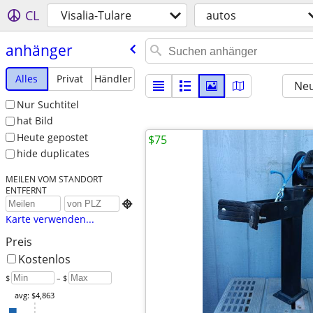
CL
Visalia-Tulare
autos
anhänger
Alles
Privat
Händler
Neu
Nur Suchtitel
hat Bild
Heute gepostet
$75
hide duplicates
MEILEN VOM STANDORT
ENTFERNT

Karte verwenden...
Preis
Kostenlos
$
– $
avg: $4,863