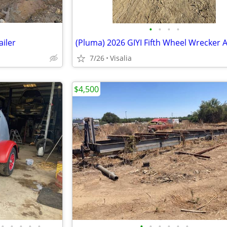
•
•
•
•
ailer
7/26
Visalia
$4,500
•
•
•
•
•
•
•
•
•
•
•