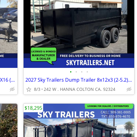
•
•
•
•
2027 Sky Trailers Car / Racing Trailer 8.5X16 (2-3.5K)
2027 Sky Trailers Dump Trailer 8x12x3 (2-5.2) DIAMOND PLATE
8/3
242 W . HANNA COLTON CA. 92324
$18,295