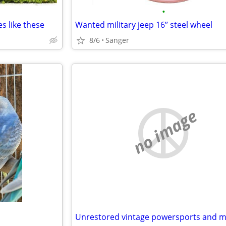
•
s like these
Wanted military jeep 16’’ steel wheel
8/6
Sanger
no image