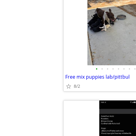
•
•
•
•
•
•
•
•
Free mix puppies lab/pittbul
8/2