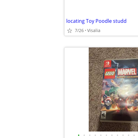
locating Toy Poodle studd
7/26
Visalia
•
•
•
•
•
•
•
•
•
•
•