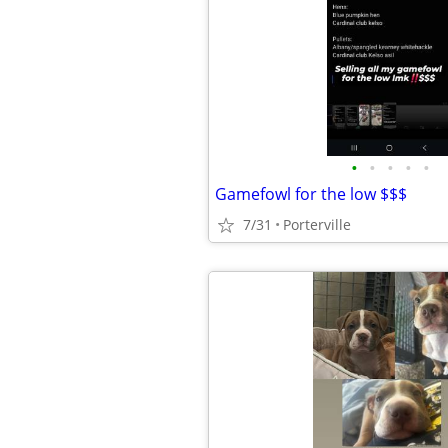
•
•
•
•
•
Gamefowl for the low $$$
7/31
Porterville