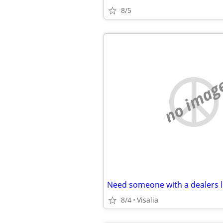
8/5
no imag
Need someone with a dealers l
8/4
Visalia