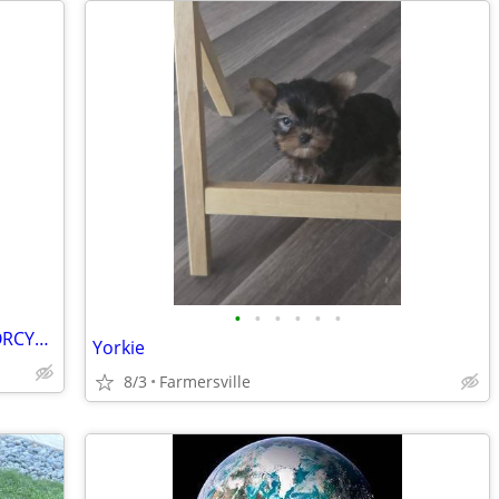
•
•
•
•
•
•
FIXER CAR, TRUCK, SUV, MINIVAN, MOTORCYCLE, RV,DIRTBIKE, TRAILER OR?
Yorkie
8/3
Farmersville