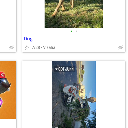
•
•
Dog
7/28
Visalia