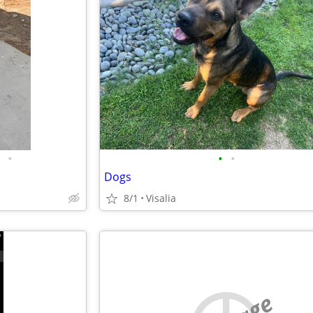
•
•
•
Dogs
8/1
Visalia