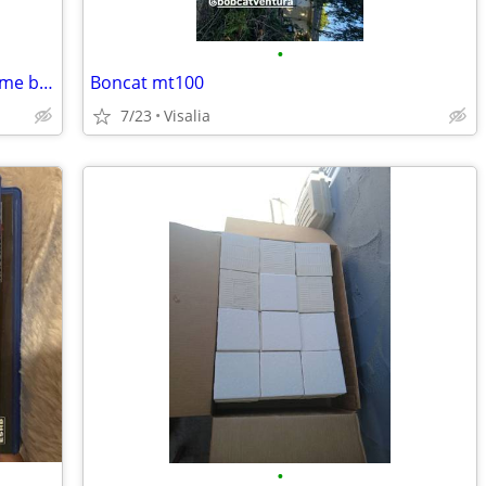
•
Wanted nes,snes,n64,game cube,Wii,game boy games
Boncat mt100
7/23
Visalia
•