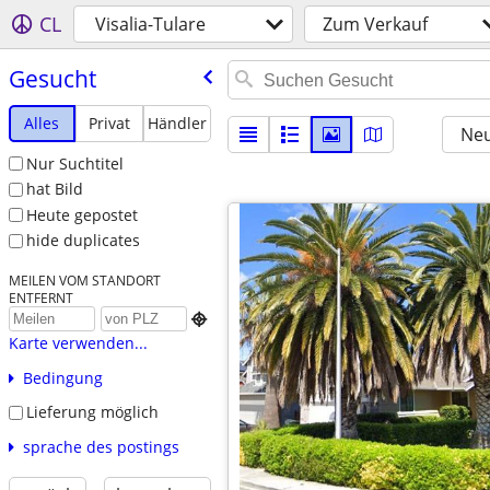
CL
Visalia-Tulare
Zum Verkauf
Gesucht
Alles
Privat
Händler
Neu
Nur Suchtitel
hat Bild
Heute gepostet
hide duplicates
MEILEN VOM STANDORT
ENTFERNT

Karte verwenden...
Bedingung
Lieferung möglich
sprache des postings