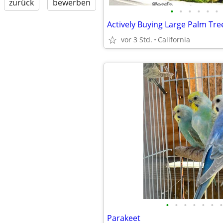
zurück
bewerben
•
•
•
•
•
•
Actively Buying Large Palm Tree
vor 3 Std.
California
•
•
•
•
•
•
•
Parakeet