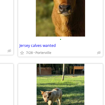
•
Jersey calves wanted
7/28
Porterville