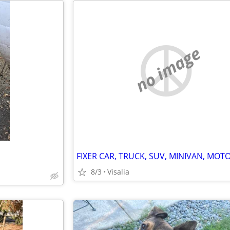
no image
8/3
Visalia