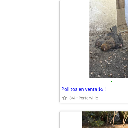
•
Pollitos en venta $$‼️
8/4
Porterville