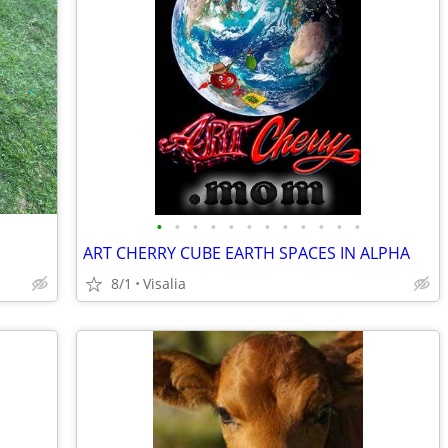
•
•
•
•
•
•
•
•
•
•
•
•
ART CHERRY CUBE EARTH SPACES IN ALPHA
8/1
Visalia