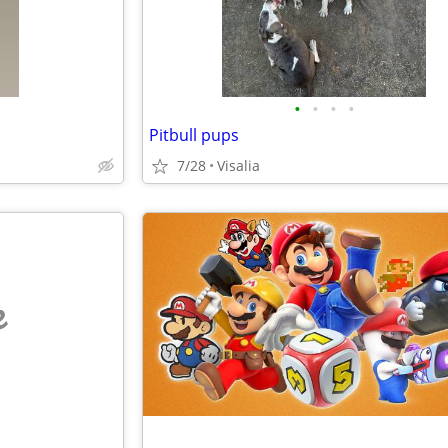
•
•
•
•
Pitbull pups
7/28
Visalia
e