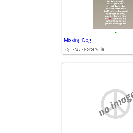
•
Missing Dog
7/28
Porterville
no imag