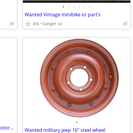
•
•
•
•
•
•
Wanted Vintage minibike or part’s
8/6
Sanger ca
•
Unrestored vintage powersports and motorcycles
Wanted military jeep 16’’ steel wheel