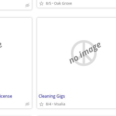
8/5
Oak Grove
e
no image
icense
Cleaning Gigs
8/4
Visalia